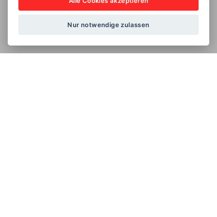
Alle Cookies akzeptieren
Nur notwendige zulassen
ÜBER UNS
ABOUT US
Wir sind vermutlich das erste und einzige, nach
professionellen Vorbildern geführte, Senioren
Rennteam weltweit.