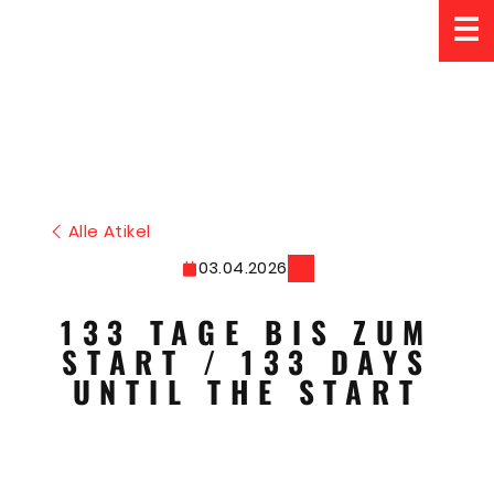
☰
Alle Atikel
03.04.2026
133 TAGE BIS ZUM
START / 133 DAYS
UNTIL THE START